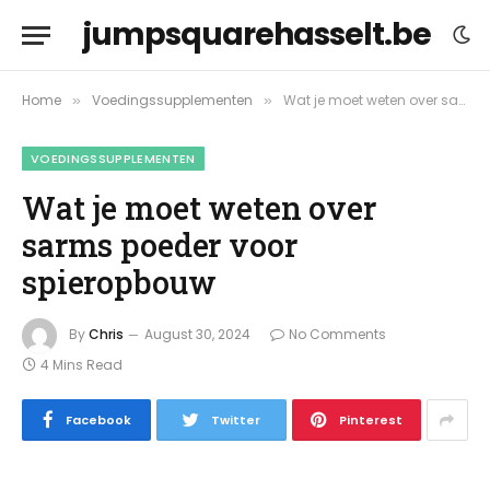
jumpsquarehasselt.be
Home
Voedingssupplementen
Wat je moet weten over sarms poeder voor spieropbouw
»
»
VOEDINGSSUPPLEMENTEN
Wat je moet weten over
sarms poeder voor
spieropbouw
By
Chris
August 30, 2024
No Comments
4 Mins Read
Facebook
Twitter
Pinterest