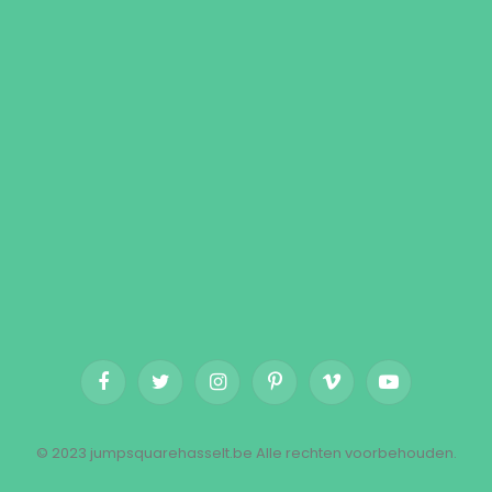
Facebook
Twitter
Instagram
Pinterest
Vimeo
YouTube
© 2023 jumpsquarehasselt.be Alle rechten voorbehouden.