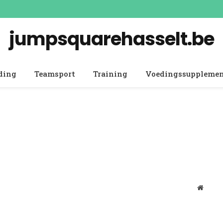
jumpsquarehasselt.be
ding
Teamsport
Training
Voedingssuppleme
Websit